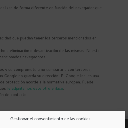
realizan de forma diferente en función del navegador que
ivacidad que puedan tener los terceros mencionados en
ho a eliminación o desactivación de las mismas. Ni esta
mencionados navegadores.
os y se compromete a no compartirla con terceros,
ún Google no guarda su dirección IP. Google Inc. es una
 de protección acorde a la normativa europea. Puede
kies
le adjuntamos este otro enlace
.
ón de contacto.
Gestionar el consentimiento de las cookies