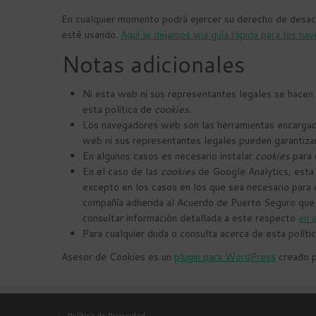
En cualquier momento podrá ejercer su derecho de desacti
esté usando.
Aquí le dejamos una guía rápida para los n
Notas adicionales
Ni esta web ni sus representantes legales se hacen 
esta política de
cookies
.
Los navegadores web son las herramientas encarga
web ni sus representantes legales pueden garantizar
En algunos casos es necesario instalar
cookies
para 
En el caso de las
cookies
de Google Analytics, esta
excepto en los casos en los que sea necesario para e
compañía adherida al Acuerdo de Puerto Seguro que g
consultar información detallada a este respecto
en 
Para cualquier duda o consulta acerca de esta políti
Asesor de Cookies es un
plugin para WordPress
creado p