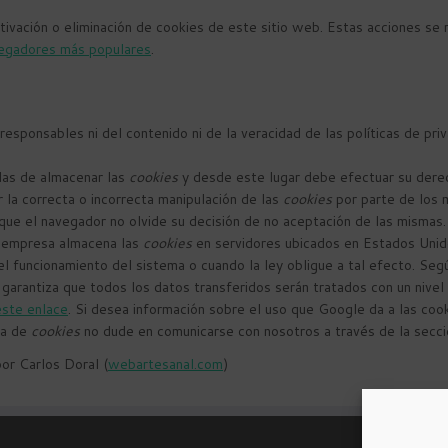
vación o eliminación de cookies de este sitio web. Estas acciones se 
avegadores más populares
.
responsables ni del contenido ni de la veracidad de las políticas de pr
das de almacenar las
cookies
y desde este lugar debe efectuar su derec
 la correcta o incorrecta manipulación de las
cookies
por parte de los 
que el navegador no olvide su decisión de no aceptación de las mismas.
 empresa almacena las
cookies
en servidores ubicados en Estados Unid
l funcionamiento del sistema o cuando la ley obligue a tal efecto. Seg
arantiza que todos los datos transferidos serán tratados con un nivel
este enlace
. Si desea información sobre el uso que Google da a las coo
ca de
cookies
no dude en comunicarse con nosotros a través de la secci
or Carlos Doral (
webartesanal.com
)