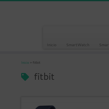
Inicio
SmartWatch
Smar
Saltar
al
Inicio
»
fitbit
contenido
fitbit