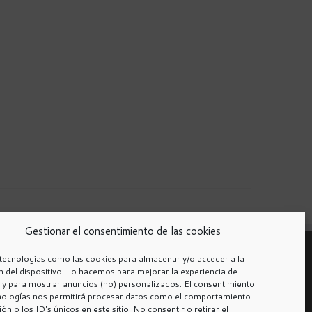
Gestionar el consentimiento de las cookies
tecnologías como las cookies para almacenar y/o acceder a la
 del dispositivo. Lo hacemos para mejorar la experiencia de
y para mostrar anuncios (no) personalizados. El consentimiento
cnologías nos permitirá procesar datos como el comportamiento
ón o los ID's únicos en este sitio. No consentir o retirar el