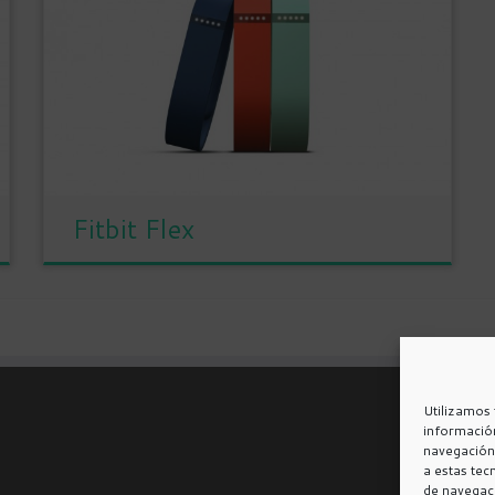
Fitbit Flex
Utilizamos 
información
navegación 
a estas te
de navegaci