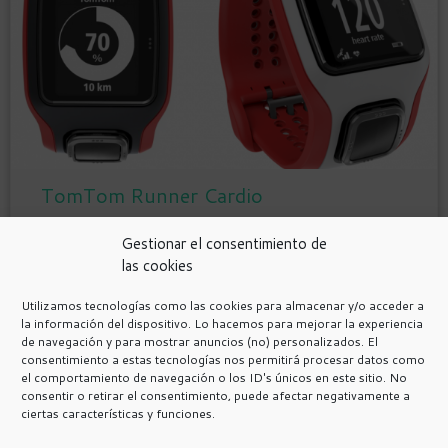
TomTom Runner Cardio
Gestionar el consentimiento de
las cookies
Utilizamos tecnologías como las cookies para almacenar y/o acceder a
la información del dispositivo. Lo hacemos para mejorar la experiencia
de navegación y para mostrar anuncios (no) personalizados. El
Política de Privacidad
consentimiento a estas tecnologías nos permitirá procesar datos como
Avisos Legales
el comportamiento de navegación o los ID's únicos en este sitio. No
consentir o retirar el consentimiento, puede afectar negativamente a
Programa de afiliación de Amazon.
ciertas características y funciones.
Política de cookies
Más información sobre las cookies