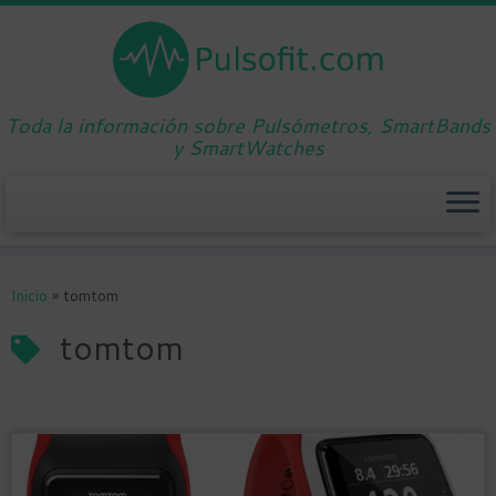
Toda la información sobre Pulsómetros, SmartBands
y SmartWatches
Saltar
al
Inicio
»
tomtom
contenido
tomtom