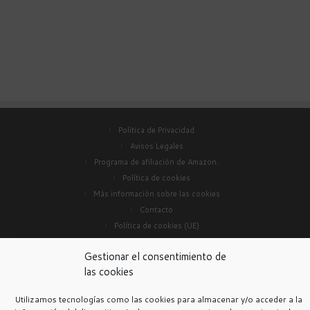
Política de Privacidad
Avisos Legales
Programa de afiliación de Amazon.
Política de cookies
Más información sobre las cookies
Contacto
Política de cookies (UE)
Gestionar el consentimiento de
las cookies
·
© 2026
Pulsofit.com
·
Funciona con
·
Diseñado con el
Tema Customizr
·
Utilizamos tecnologías como las cookies para almacenar y/o acceder a la