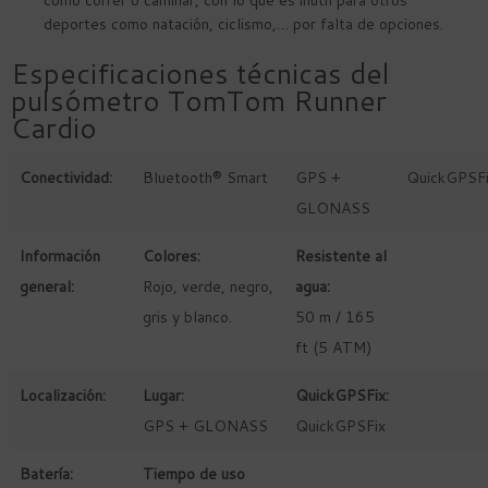
deportes como natación, ciclismo,… por falta de opciones.
Especificaciones técnicas del
pulsómetro TomTom Runner
Cardio
Conectividad:
Bluetooth® Smart
GPS +
QuickGPSF
GLONASS
Información
Colores:
Resistente al
general:
Rojo, verde, negro,
agua:
gris y blanco.
50 m / 165
ft (5 ATM)
Localización:
Lugar:
QuickGPSFix:
GPS + GLONASS
QuickGPSFix
Batería:
Tiempo de uso