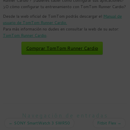
Runner Cardio ? ¿Quieres saber cómo configurar sus aplicaciones?
¿O cómo configurar tu entrenamiento con TomTom Runner Cardio?
Desde la web oficial de TomTom podrás descargar el
Manual de
usuario de TomTom Runner Cardio.
Para más información no dudes en consultar la web de su autor:
TomTom Runner Cardio
.
Comprar TomTom Runner Cardio
Navegación de entradas
←
SONY SmartWatch 3 SWR50
Fitbit Flex
→