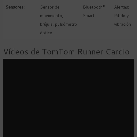
Sensores:
Sensor de
Bluetooth®
Alertas:
movimiento,
Smart
Pitido y
brújula, pulsómetro
vibración
óptico.
Vídeos de TomTom Runner Cardio