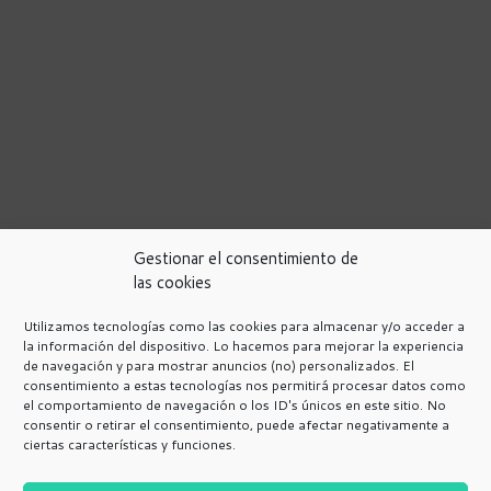
Gestionar el consentimiento de
las cookies
Utilizamos tecnologías como las cookies para almacenar y/o acceder a
la información del dispositivo. Lo hacemos para mejorar la experiencia
de navegación y para mostrar anuncios (no) personalizados. El
Política de Privacidad
consentimiento a estas tecnologías nos permitirá procesar datos como
Avisos Legales
el comportamiento de navegación o los ID's únicos en este sitio. No
consentir o retirar el consentimiento, puede afectar negativamente a
Programa de afiliación de Amazon.
ciertas características y funciones.
Política de cookies
Más información sobre las cookies