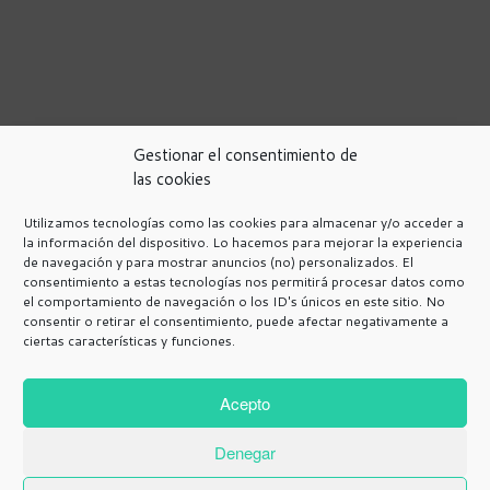
Gestionar el consentimiento de
las cookies
Utilizamos tecnologías como las cookies para almacenar y/o acceder a
la información del dispositivo. Lo hacemos para mejorar la experiencia
de navegación y para mostrar anuncios (no) personalizados. El
Política de Privacidad
consentimiento a estas tecnologías nos permitirá procesar datos como
Avisos Legales
el comportamiento de navegación o los ID's únicos en este sitio. No
consentir o retirar el consentimiento, puede afectar negativamente a
Programa de afiliación de Amazon.
ciertas características y funciones.
Política de cookies
Más información sobre las cookies
Contacto
Acepto
Política de cookies (UE)
Denegar