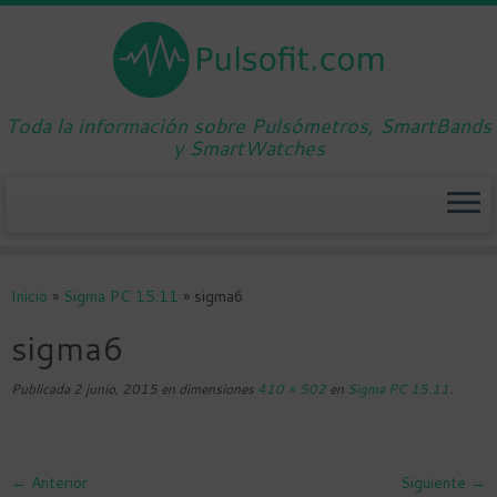
Toda la información sobre Pulsómetros, SmartBands
y SmartWatches
Saltar
al
Inicio
»
Sigma PC 15.11
»
sigma6
contenido
sigma6
Publicada
2 junio, 2015
en dimensiones
410 × 502
en
Sigma PC 15.11
.
← Anterior
Siguiente →