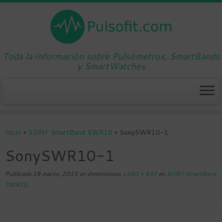
Toda la información sobre Pulsómetros, SmartBands
y SmartWatches
Saltar
al
Inicio
»
SONY SmartBand SWR10
»
SonySWR10-1
contenido
SonySWR10-1
Publicada
18 marzo, 2015
en dimensiones
1240 × 840
en
SONY SmartBand
SWR10
.