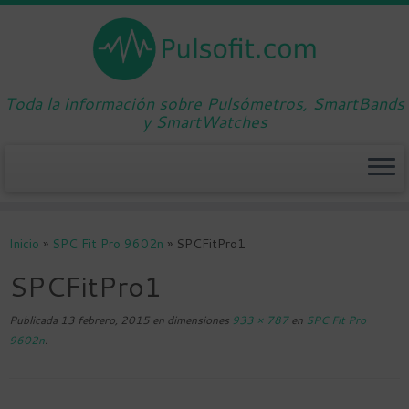
Toda la información sobre Pulsómetros, SmartBands
y SmartWatches
Saltar
al
Inicio
»
SPC Fit Pro 9602n
»
SPCFitPro1
contenido
SPCFitPro1
Publicada
13 febrero, 2015
en dimensiones
933 × 787
en
SPC Fit Pro
9602n
.