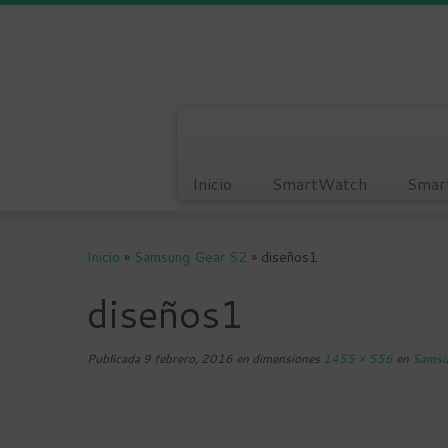
Inicio
SmartWatch
Smar
Saltar
al
Inicio
»
Samsung Gear S2
»
diseños1
contenido
diseños1
Publicada
9 febrero, 2016
en dimensiones
1455 × 556
en
Samsu