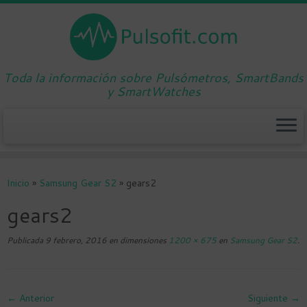
Toda la información sobre Pulsómetros, SmartBands
y SmartWatches
Saltar
al
Inicio
»
Samsung Gear S2
»
gears2
contenido
gears2
Publicada
9 febrero, 2016
en dimensiones
1200 × 675
en
Samsung Gear S2
.
← Anterior
Siguiente →