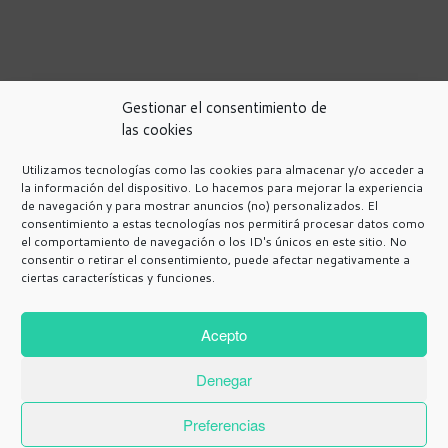
Gestionar el consentimiento de
las cookies
Utilizamos tecnologías como las cookies para almacenar y/o acceder a
la información del dispositivo. Lo hacemos para mejorar la experiencia
de navegación y para mostrar anuncios (no) personalizados. El
Política de Privacidad
consentimiento a estas tecnologías nos permitirá procesar datos como
Avisos Legales
el comportamiento de navegación o los ID's únicos en este sitio. No
consentir o retirar el consentimiento, puede afectar negativamente a
Programa de afiliación de Amazon.
ciertas características y funciones.
Política de cookies
Más información sobre las cookies
Contacto
Acepto
Política de cookies (UE)
Denegar
Preferencias