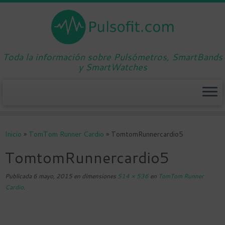
Toda la información sobre Pulsómetros, SmartBands
y SmartWatches
Saltar
al
Inicio
»
TomTom Runner Cardio
»
TomtomRunnercardio5
contenido
TomtomRunnercardio5
Publicada
6 mayo, 2015
en dimensiones
514 × 536
en
TomTom Runner
Cardio
.