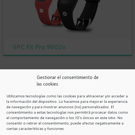
SPC Fit Pro 9602n
Navegación de entradas
Gestionar el consentimiento de
las cookies
←
Entradas más antiguas
Utilizamos tecnologías como las cookies para almacenar y/o acceder a
la información del dispositivo. Lo hacemos para mejorar la experiencia
de navegación y para mostrar anuncios (no) personalizados. El
Política de Privacidad
consentimiento a estas tecnologías nos permitirá procesar datos como
Avisos Legales
el comportamiento de navegación o los ID's únicos en este sitio. No
consentir o retirar el consentimiento, puede afectar negativamente a
Programa de afiliación de Amazon.
ciertas características y funciones.
Política de cookies