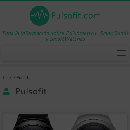
Toda la información sobre Pulsómetros, SmartBands
y SmartWatches
Saltar
al
Inicio
»
Pulsofit
contenido
Pulsofit